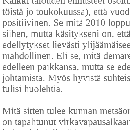
Kaikki talouden ennusteet osoitt
töistä jo toukokuussa), että vuo
positiivinen. Se mitä 2010 lopp
siihen, mutta käsitykseni on, et
edellytykset lievästi ylijäämäisee
mahdollinen. Eli se, mitä demare
edelleen paikkansa, mutta se ede
johtamista. Myös hyvistä suhtei
tulisi huolehtia.
Mitä sitten tulee kunnan metsäo
on tapahtunut virkavapausaikaani