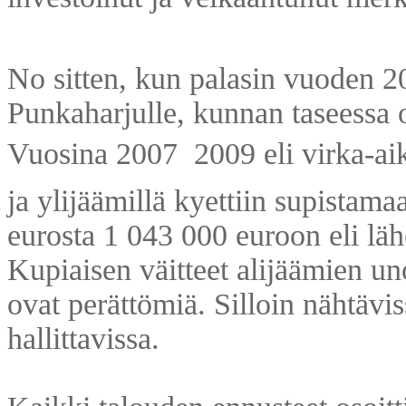
No sitten, kun palasin vuoden 2
Punkaharjulle, kunnan taseessa o
Vuosina 2007  2009 eli virka-aik
ja ylijäämillä kyettiin supistama
eurosta 1 043 000 euroon eli lä
Kupiaisen väitteet alijäämien u
ovat perättömiä. Silloin nähtävis
hallittavissa.