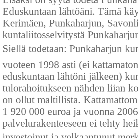
Eduskuntaan lähtöäni. Tämä käy 
Kerimäen, Punkaharjun, Savonl
kuntaliitosselvitystä Punkaharjun
Siellä todetaan: Punkaharjun ku
vuoteen 1998 asti (ei kattamaton
eduskuntaan lähtöni jälkeen) ku
tulorahoitukseen nähden liian k
on ollut maltillista. Kattamatto
1 920 000 euroa ja vuonna 200
palvelurakenteeseen ei tehty he
investoinut ja velkaantunut merki