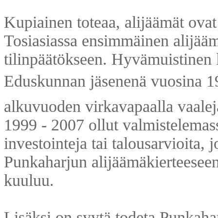
Kupiainen toteaa, alijäämät ova
Tosiasiassa ensimmäinen alijääm
tilinpäätökseen. Hyvämuistinen lu
Eduskunnan jäsenenä vuosina 1
alkuvuoden virkavapaalla vaaleja
1999 - 2007 ollut valmistelemass
investointeja tai talousarvioita, 
Punkaharjun alijäämäkierteeseen 
kuuluu.
Lisäksi on syytä todeta Punkahar