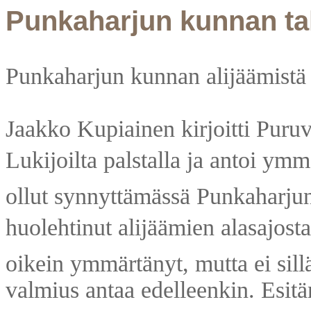
Punkaharjun kunnan ta
Punkaharjun kunnan alijäämistä j
Jaakko Kupiainen kirjoitti Puru
Lukijoilta palstalla ja antoi ym
ollut synnyttämässä Punkaharjun
huolehtinut alijäämien alasajosta
oikein ymmärtänyt, mutta ei sill
valmius antaa edelleenkin. Esit