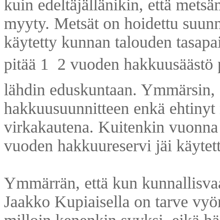
kuin edeltäjällänikin, että met
myyty. Metsät on hoidettu suunni
käytetty kunnan talouden tasapai
pitää 1  2 vuoden hakkuusäästö 
lähdin eduskuntaan. Ymmärsin, e
hakkuusuunnitteen enkä ehtinyt n
virkakautena. Kuitenkin vuonna 
vuoden hakkuureservi jäi käytet
Ymmärrän, että kun kunnallisvaa
Jaakko Kupiaisella on tarve vyör