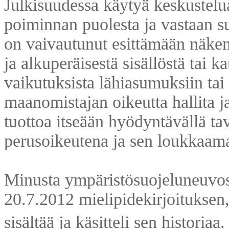
Julkisuudessa käytyä keskustelua
poiminnan puolesta ja vastaan s
on vaivautunut esittämään näke
ja alkuperäisestä sisällöstä tai k
vaikutuksista lähiasumuksiin tai 
maanomistajan oikeutta hallita 
tuottoa itseään hyödyntävällä ta
perusoikeutena ja sen loukkaam
Minusta ympäristösuojeluneuvos O
20.7.2012 mielipidekirjoituksen
sisältää ja käsitteli sen historia