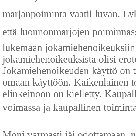
marjanpoiminta vaatii luvan. Lyh
että luonnonmarjojen poiminnass
lukemaan jokamiehenoikeuksiin. 
jokamiehenoikeuksista olisi erot
Jokamiehenoikeuden käyttö on tila
omaan käyttöön. Kaikenlainen 
elinkeinoon on kielletty. Kaupal
voimassa ja kaupallinen toiminta
Moni varmasti jäi odottamaan, 