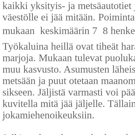
kaikki yksityis- ja metsäautotiet 
väestölle ei jää mitään. Poimint
mukaan keskimäärin 7  8 henkeä
Työkaluina heillä ovat tiheät har
marjoja. Mukaan tulevat puoluka
muu kasvusto. Asumusten läheisyy
metsään ja puut otetaan maanomis
sikseen. Jäljistä varmasti voi pää
kuvitella mitä jää jäljelle. Tälla
jokamiehenoikeuksiin.