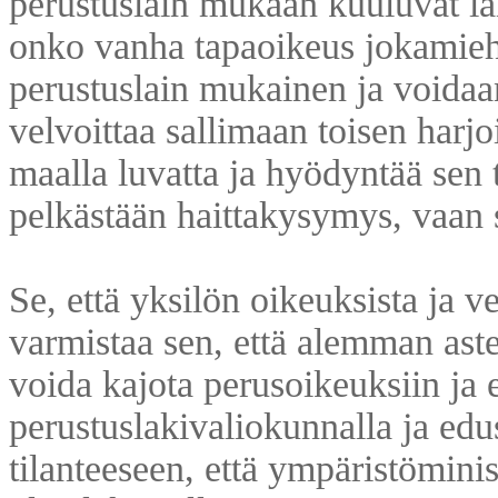
perustuslain mukaan kuuluvat la
onko vanha tapaoikeus jokamieh
perustuslain mukainen ja voidaa
velvoittaa sallimaan toisen harj
maalla luvatta ja hyödyntää sen 
pelkästään haittakysymys, vaan s
Se, että yksilön oikeuksista ja ve
varmistaa sen, että alemman astei
voida kajota perusoikeuksiin ja e
perustuslakivaliokunnalla ja edu
tilanteeseen, että ympäristöminis