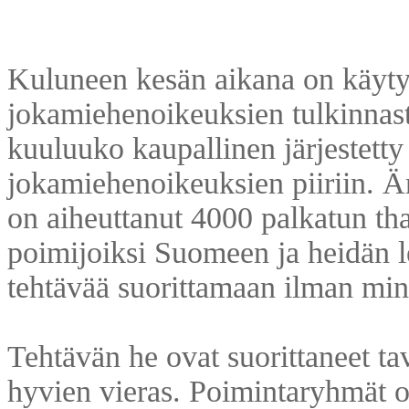
Kuluneen kesän aikana on käyty 
jokamiehenoikeuksien tulkinnast
kuuluuko kaupallinen järjestett
jokamiehenoikeuksien piiriin. 
on aiheuttanut 4000 palkatun th
poimijoiksi Suomeen ja heidän 
tehtävää suorittamaan ilman mink
Tehtävän he ovat suorittaneet tav
hyvien vieras. Poimintaryhmät on 