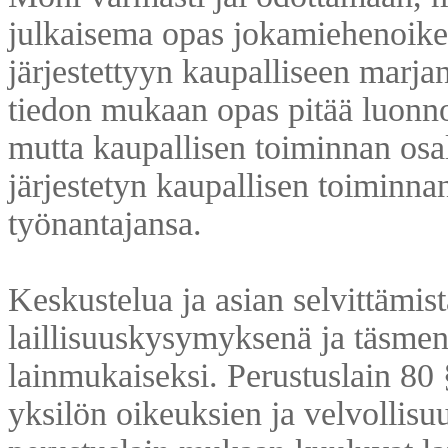
julkaisema opas jokamiehenoike
järjestettyyn kaupalliseen marja
tiedon mukaan opas pitää luonno
mutta kaupallisen toiminnan osalt
järjestetyn kaupallisen toiminna
työnantajansa.
Keskustelua ja asian selvittämist
laillisuuskysymyksenä ja täsmen
lainmukaiseksi. Perustuslain 80 
yksilön oikeuksien ja velvollisuu