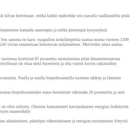
ivät kilvan kertomaan, mitkä kaikki epäkohdat seu-raavalla vaalikaudella pitää
ulevaisuutemme kannalta suurempia ja mitkä pienempiä kysymyksiä.
ia. Sen sanoma on karu: maapallon keskilämpötila saattaa nousta vuoteen 2100
Golf-virran ennustetaan hidastuvan neljänneksen. Meriveden pinta saattaa
ä tuoreessa kyselyssä 85 prosenttia suomalaisista pitää ilmastonmuutosta
velvollisuus on ottaa tämä huomioon ja olla valmis koviin ratkaisuihin
osenttiin. Puulla ja muilla biopolttoaineilla tuotetun sähkön ja lämmön
nostaa biopolttoaineiden osuus bensiinistä vähintään 20 prosenttiin ja siitä
e on ollut tulijoita. Olemme kannattaneet kasvipohjaisen energian lisäkäyttöä
a myös maaseudulle.
ian säästämiseen, päästöjen vähentämiseen ja energian tuottamiseen liittyviä