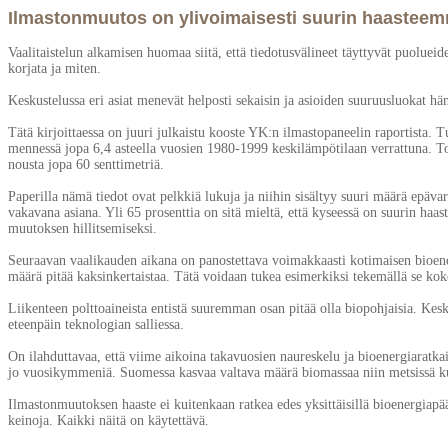
Ilmastonmuutos on ylivoimaisesti suurin haastee
Vaalitaistelun alkamisen huomaa siitä, että tiedotusvälineet täyttyvät puoluei
korjata ja miten.
Keskustelussa eri asiat menevät helposti sekaisin ja asioiden suuruusluokat h
Tätä kirjoittaessa on juuri julkaistu kooste YK:n ilmastopaneelin raportista.
mennessä jopa 6,4 asteella vuosien 1980-1999 keskilämpötilaan verrattuna. Tod
nousta jopa 60 senttimetriä.
Paperilla nämä tiedot ovat pelkkiä lukuja ja niihin sisältyy suuri määrä epäva
vakavana asiana. Yli 65 prosenttia on sitä mieltä, että kyseessä on suurin haa
muutoksen hillitsemiseksi.
Seuraavan vaalikauden aikana on panostettava voimakkaasti kotimaisen bioener
määrä pitää kaksinkertaistaa. Tätä voidaan tukea esimerkiksi tekemällä se ko
Liikenteen polttoaineista entistä suuremman osan pitää olla biopohjaisia. Kesku
eteenpäin teknologian salliessa.
On ilahduttavaa, että viime aikoina takavuosien naureskelu ja bioenergiaratkai
jo vuosikymmeniä. Suomessa kasvaa valtava määrä biomassaa niin metsissä kuin
Ilmastonmuutoksen haaste ei kuitenkaan ratkea edes yksittäisillä bioenergiapä
keinoja. Kaikki näitä on käytettävä.