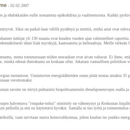
mme
- 02.02.2007
den ja ehdokkaiden esille nostamista epäkohdista ja vaaliteemoista. Kaikki pyrk
ämärtyvät. Siksi on paikal-laan välillä pysähtyä ja miettiä, mitkä asiat ovat t
 Tuhannet tutkijat yli 130 maasta ovat kuuden vuoden ajan valmistelleet raportt
ennäköisesti tämä lisää myrskyjä, kaatosateita ja helleaaltoja. Meille tärkeän 
rmuutta, mutta toteutuessaan niiden seuraukset ovat aivan valtavat. Ei ihme, ett
ste, minkä edessä ihmiskunta on koskaan ollut. Jokaisen vastuullisen poliitikon 
gian tuotantoon. Uusiutuvien energialähteiden osuus pitää nostaa ainakin 35 pr
konaan verottomaksi.
stan tavoite on siirtyä puhtaisiin biopolttoaineisiin dieselajoneuvojen osalla ja 
sujen halventava "risupake-teiksi" nimittely on vähentynyt ja Keskustan linjall
 pelloilla ja sitä on käytettävä hyväksi. Samalla se tuo työtä ja toimeentulo
ätöksillä, vaan tarvitaan suurta keinovalikoimaa, johon kuuluu iso joukko energ