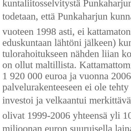
kuntaliitosselvitystä Punkaharju
todetaan, että Punkaharjun kunn
vuoteen 1998 asti, ei kattamaton
eduskuntaan lähtöni jälkeen) ku
tulorahoitukseen nähden liian k
on ollut maltillista. Kattamatto
1 920 000 euroa ja vuonna 200
palvelurakenteeseen ei ole tehty
investoi ja velkaantui merkittävä
olivat 1999-2006 yhteensä yli 10
miljoonan euron suuruisella lainal