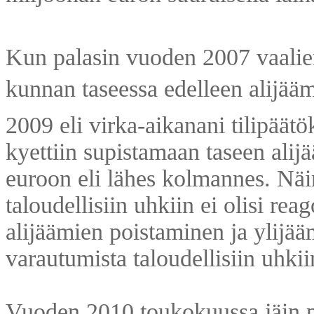
Kun palasin vuoden 2007 vaalien
kunnan taseessa edelleen alijää
2009 eli virka-aikanani tilipäätök
kyettiin supistamaan taseen ali
euroon eli lähes kolmannes. Näin
taloudellisiin uhkiin ei olisi reag
alijäämien poistaminen ja ylijääm
varautumista taloudellisiin uhkii
Vuoden 2010 toukokuussa jäin po