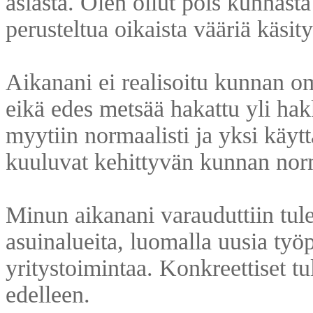
asiasta. Olen ollut pois kunnast
perusteltua oikaista vääriä käsity
Aikanani ei realisoitu kunnan o
eikä edes metsää hakattu yli hak
myytiin normaalisti ja yksi käy
kuuluvat kehittyvän kunnan norm
Minun aikanani varauduttiin tul
asuinalueita, luomalla uusia työ
yritystoimintaa. Konkreettiset t
edelleen.