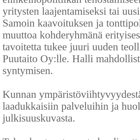
yritysten laajentamiseksi tai uus
Samoin kaavoituksen ja tonttipol
muuttoa kohderyhmänä erityisesti
tavoitetta tukee juuri uuden teo
Puutaito Oy:lle. Halli mahdolli
syntymisen.
Kunnan ympäristöviihtyvyydestä
laadukkaisiin palveluihin ja hu
julkisuuskuvasta.