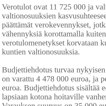
Verotulot ovat 11 725 000 ja val
valtionosuuksien kasvusuhteesee
päättämät verokevennykset, jotk
vähennyksiä korottamalla kuitenk
verotulomenetykset korvataan ku
kuntien valtionosuuksia.
Budjettiehdotus turvaa nykyisen
on varattu 4 478 000 euroa, ja 
euroa. Budjettiehdotus sisältää
lapsiaan kotona hoitaville vanhe
Varauksen suuruus on 35 000 e