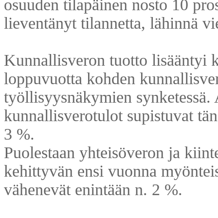
osuuden tilapäinen nosto 10 pros
lieventänyt tilannetta, lähinnä v
Kunnallisveron tuotto lisääntyi
loppuvuotta kohden kunnallisve
työllisyysnäkymien synketessä. 
kunnallisverotulot supistuvat tä
3 %.
Puolestaan yhteisöveron ja kiint
kehittyvän ensi vuonna myönteise
vähenevät enintään n. 2 %.