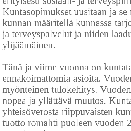
erityisesti sosiaali- ja terveyspii
Kuntasopimukset uusitaan ja se
kunnan määritellä kunnassa tarjo
ja terveyspalvelut ja niiden laa
ylijäämäinen.
Tänä ja viime vuonna on kuntata
ennakoimattomia asioita. Vuoden
myönteinen tulokehitys. Vuoden 
nopea ja yllättävä muutos. Kuntat
yhteisöverosta riippuvaisten kunt
tuotto romahti puoleen vuoden 2