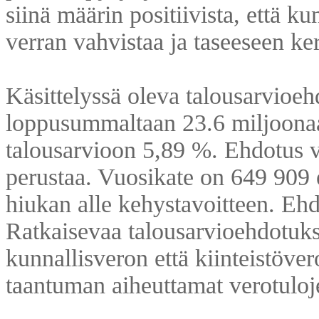
siinä määrin positiivista, että k
verran vahvistaa ja taseeseen ker
Käsittelyssä oleva talousarvioe
loppusummaltaan 23.6 miljoonaa
talousarvioon 5,89 %. Ehdotus 
perustaa. Vuosikate on 649 909 e
hiukan alle kehystavoitteen. Eh
Ratkaisevaa talousarvioehdotuks
kunnallisveron että kiinteistöver
taantuman aiheuttamat verotuloj