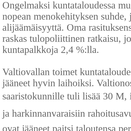
Ongelmaksi kuntataloudessa muo
nopean menokehityksen suhde, j
alijäämäisyyttä. Oma rasituksen
raskas tulopoliittinen ratkaisu, 
kuntapalkkoja 2,4 %:lla.
Valtiovallan toimet kuntataloud
jääneet hyvin laihoiksi. Valtiono
saaristokunnille tuli lisää 30 M
ja harkinnanvaraisiin rahoitusav
ovat jääneet paitsi taloutensa pe