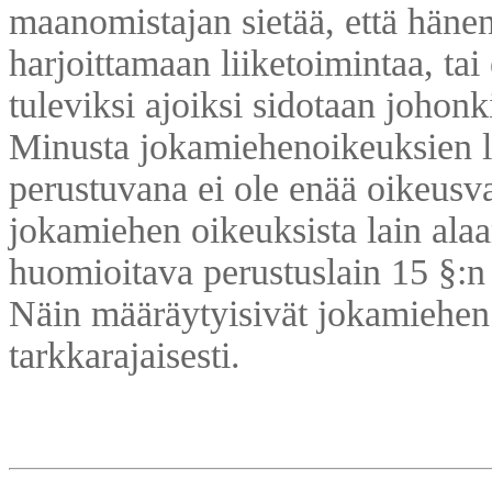
maanomistajan sietää, että hänen
harjoittamaan liiketoimintaa, ta
tuleviksi ajoiksi sidotaan johonk
Minusta jokamiehenoikeuksien la
perustuvana ei ole enää oikeusv
jokamiehen oikeuksista lain alaa
huomioitava perustuslain 15 §:n
Näin määräytyisivät jokamiehen o
tarkkarajaisesti.