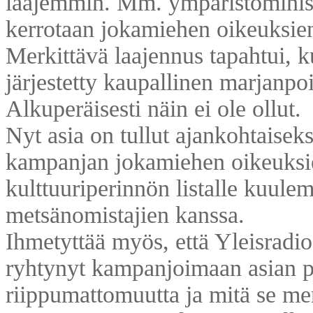
laajemmin. Mm. ympäristöminister
kerrotaan jokamiehen oikeuksien s
Merkittävä laajennus tapahtui, ku
järjestetty kaupallinen marjanp
Alkuperäisesti näin ei ole ollut.
Nyt asia on tullut ajankohtaise
kampanjan jokamiehen oikeuksi
kulttuuriperinnön listalle kuule
metsänomistajien kanssa.
Ihmetyttää myös, että Yleisradi
ryhtynyt kampanjoimaan asian p
riippumattomuutta ja mitä se mer